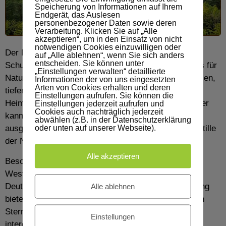
Speicherung von Informationen auf Ihrem
Endgerät, das Auslesen
personenbezogener Daten sowie deren
Verarbeitung. Klicken Sie auf „Alle
akzeptieren“, um in den Einsatz von nicht
notwendigen Cookies einzuwilligen oder
Der Naturpark Westhavelland ist das größte
auf „Alle ablehnen“, wenn Sie sich anders
entscheiden. Sie können unter
Schutzgebiet Brandenburgs und ein wahres Paradies für
„Einstellungen verwalten“ detaillierte
Naturliebhaber. Mit seinen ausgedehnten Feuchtwiesen,
Informationen der von uns eingesetzten
Arten von Cookies erhalten und deren
tiefen Wäldern und klaren Seen bietet der Park eine
Einstellungen aufrufen. Sie können die
Heimat für eine Vielzahl von Pflanzen und Tieren. Hier
Einstellungen jederzeit aufrufen und
Cookies auch nachträglich jederzeit
kann man seltene Vogelarten beobachten, auf gut
abwählen (z.B. in der Datenschutzerklärung
oder unten auf unserer Webseite).
ausgeschilderten Wegen wandern oder einfach die Stille
der Natur genießen.
Alle akzeptieren
Besonders beeindruckend ist der Sternenpark
Westhavelland, der erste internationale Sternenpark
Deutschlands. Dank der geringen Lichtverschmutzung
Alle ablehnen
bietet der Park einen atemberaubenden Blick auf den
Sternenhimmel. Für alle, die sich für Astronomie
Einstellungen
interessieren oder einfach nur die Schönheit des